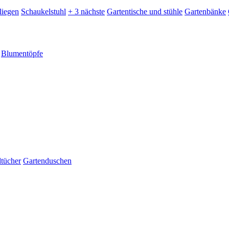
liegen
Schaukelstuhl
+ 3 nächste
Gartentische und stühle
Gartenbänke
Blumentöpfe
dtücher
Gartenduschen