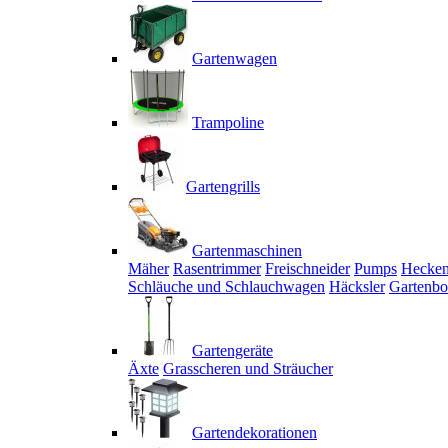
Gartenwagen
Trampoline
Gartengrills
Gartenmaschinen
Mäher
Rasentrimmer
Freischneider
Pumps
Hecken
Schläuche und Schlauchwagen
Häcksler
Gartenbo
Gartengeräte
Äxte
Grasscheren und Sträucher
Gartendekorationen