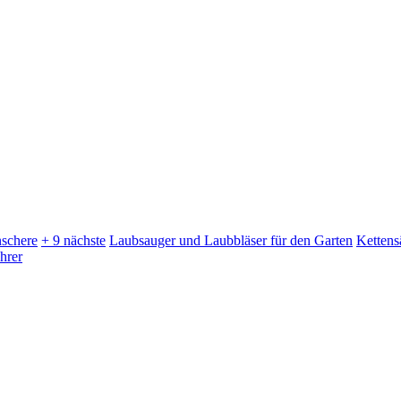
schere
+ 9 nächste
Laubsauger und Laubbläser für den Garten
Kettens
hrer