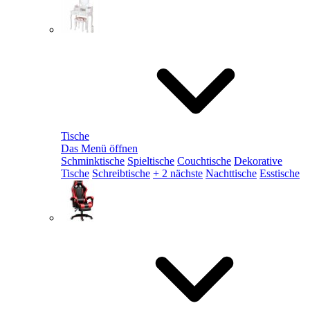
Tische
Das Menü öffnen
Schminktische
Spieltische
Couchtische
Dekorative
Tische
Schreibtische
+ 2 nächste
Nachttische
Esstische