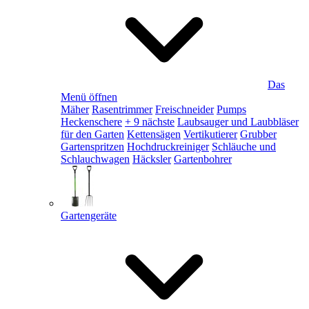
Das
Menü öffnen
Mäher
Rasentrimmer
Freischneider
Pumps
Heckenschere
+ 9 nächste
Laubsauger und Laubbläser
für den Garten
Kettensägen
Vertikutierer
Grubber
Gartenspritzen
Hochdruckreiniger
Schläuche und
Schlauchwagen
Häcksler
Gartenbohrer
Gartengeräte