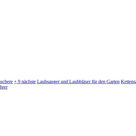
schere
+ 9 nächste
Laubsauger und Laubbläser für den Garten
Kettens
hrer