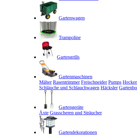
Gartenwagen
Trampoline
Gartengrills
Gartenmaschinen
Mäher
Rasentrimmer
Freischneider
Pumps
Hecken
Schläuche und Schlauchwagen
Häcksler
Gartenbo
Gartengeräte
Äxte
Grasscheren und Sträucher
Gartendekorationen