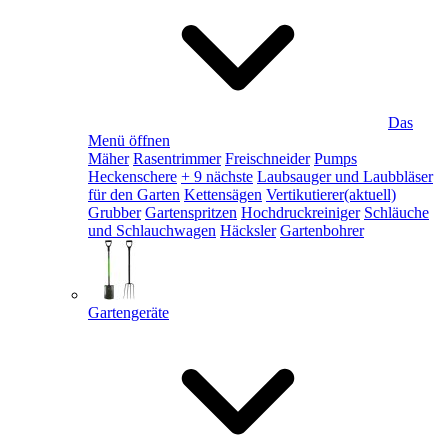
Das
Menü öffnen
Mäher
Rasentrimmer
Freischneider
Pumps
Heckenschere
+ 9 nächste
Laubsauger und Laubbläser
für den Garten
Kettensägen
Vertikutierer
(aktuell)
Grubber
Gartenspritzen
Hochdruckreiniger
Schläuche
und Schlauchwagen
Häcksler
Gartenbohrer
Gartengeräte