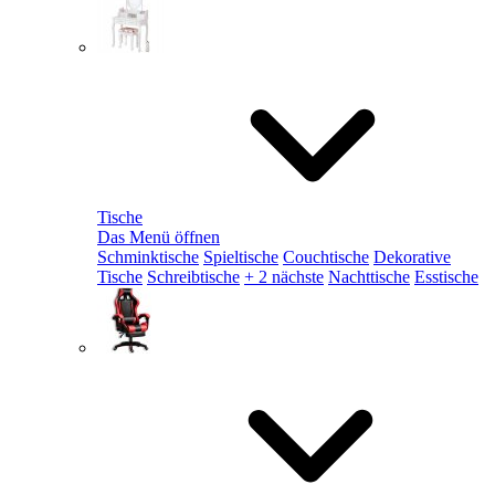
Tische
Das Menü öffnen
Schminktische
Spieltische
Couchtische
Dekorative
Tische
Schreibtische
+ 2 nächste
Nachttische
Esstische