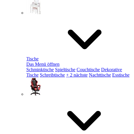
Tische
Das Menü öffnen
Schminktische
Spieltische
Couchtische
Dekorative
Tische
Schreibtische
+ 2 nächste
Nachttische
Esstische