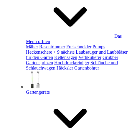
Das
Menü öffnen
Mäher
Rasentrimmer
Freischneider
Pumps
Heckenschere
+ 9 nächste
Laubsauger und Laubbläser
für den Garten
Kettensägen
Vertikutierer
Grubber
Gartenspritzen
Hochdruckreiniger
Schläuche und
Schlauchwagen
Häcksler
Gartenbohrer
Gartengeräte