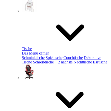
Tische
Das Menü öffnen
Schminktische
Spieltische
Couchtische
Dekorative
Tische
Schreibtische
+ 2 nächste
Nachttische
Esstische