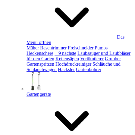
Das
Menü öffnen
Mäher
Rasentrimmer
Freischneider
Pumps
Heckenschere
+ 9 nächste
Laubsauger und Laubbläser
für den Garten
Kettensägen
Vertikutierer
Grubber
Gartenspritzen
Hochdruckreiniger
Schläuche und
Schlauchwagen
Häcksler
Gartenbohrer
Gartengeräte