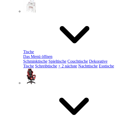
Tische
Das Menü öffnen
Schminktische
Spieltische
Couchtische
Dekorative
Tische
Schreibtische
+ 2 nächste
Nachttische
Esstische