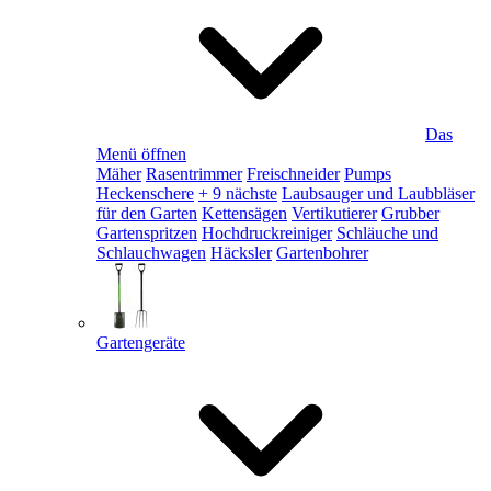
Das
Menü öffnen
Mäher
Rasentrimmer
Freischneider
Pumps
Heckenschere
+ 9 nächste
Laubsauger und Laubbläser
für den Garten
Kettensägen
Vertikutierer
Grubber
Gartenspritzen
Hochdruckreiniger
Schläuche und
Schlauchwagen
Häcksler
Gartenbohrer
Gartengeräte