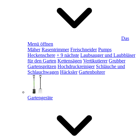
Das
Menü öffnen
Mäher
Rasentrimmer
Freischneider
Pumps
Heckenschere
+ 9 nächste
Laubsauger und Laubbläser
für den Garten
Kettensägen
Vertikutierer
Grubber
Gartenspritzen
Hochdruckreiniger
Schläuche und
Schlauchwagen
Häcksler
Gartenbohrer
Gartengeräte