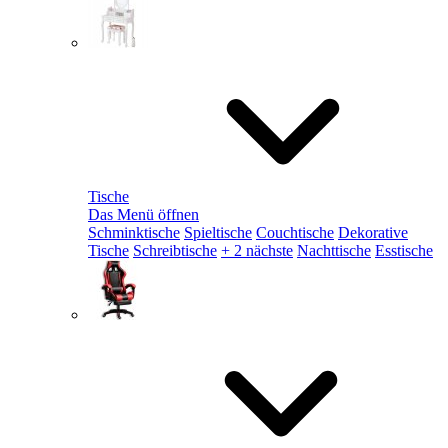
Tische
Das Menü öffnen
Schminktische
Spieltische
Couchtische
Dekorative
Tische
Schreibtische
+ 2 nächste
Nachttische
Esstische