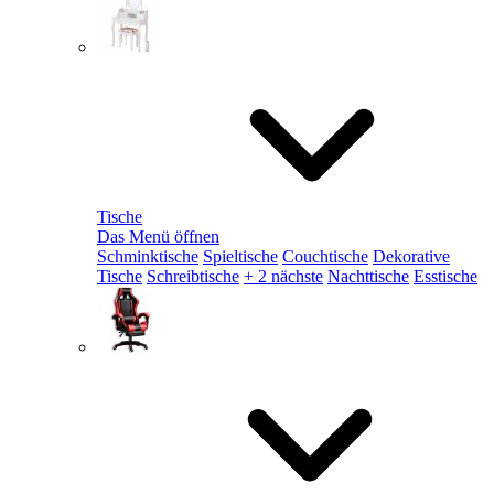
Tische
Das Menü öffnen
Schminktische
Spieltische
Couchtische
Dekorative
Tische
Schreibtische
+ 2 nächste
Nachttische
Esstische