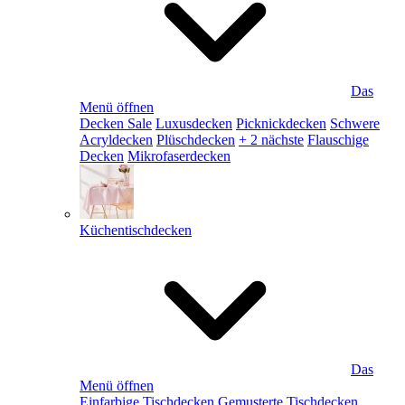
Das
Menü öffnen
Decken Sale
Luxusdecken
Picknickdecken
Schwere
Acryldecken
Plüschdecken
+ 2 nächste
Flauschige
Decken
Mikrofaserdecken
Küchentischdecken
Das
Menü öffnen
Einfarbige Tischdecken
Gemusterte Tischdecken