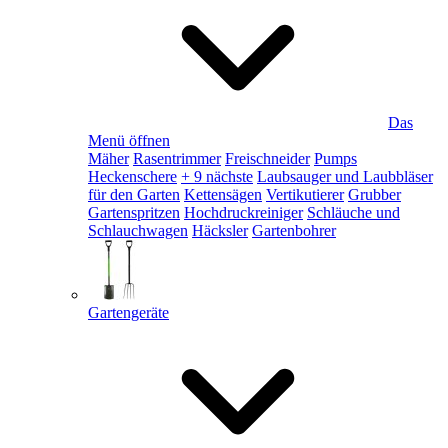
Das
Menü öffnen
Mäher
Rasentrimmer
Freischneider
Pumps
Heckenschere
+ 9 nächste
Laubsauger und Laubbläser
für den Garten
Kettensägen
Vertikutierer
Grubber
Gartenspritzen
Hochdruckreiniger
Schläuche und
Schlauchwagen
Häcksler
Gartenbohrer
Gartengeräte