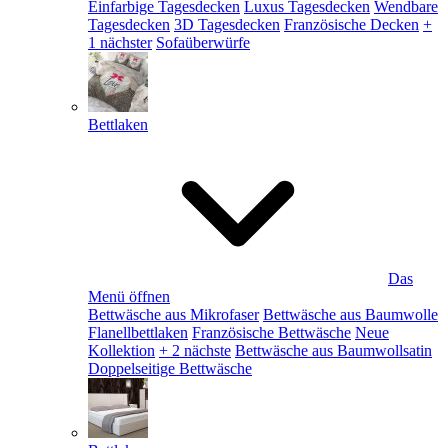
Einfarbige Tagesdecken
Luxus Tagesdecken
Wendbare
Tagesdecken
3D Tagesdecken
Französische Decken
+
1 nächster
Sofaüberwürfe
Bettlaken
Das
Menü öffnen
Bettwäsche aus Mikrofaser
Bettwäsche aus Baumwolle
Flanellbettlaken
Französische Bettwäsche
Neue
Kollektion
+ 2 nächste
Bettwäsche aus Baumwollsatin
Doppelseitige Bettwäsche