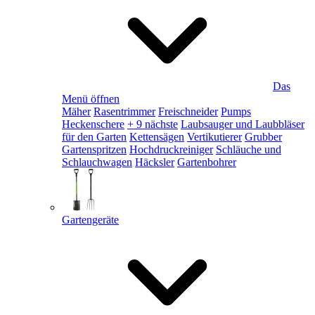
Das
Menü öffnen
Mäher
Rasentrimmer
Freischneider
Pumps
Heckenschere
+ 9 nächste
Laubsauger und Laubbläser
für den Garten
Kettensägen
Vertikutierer
Grubber
Gartenspritzen
Hochdruckreiniger
Schläuche und
Schlauchwagen
Häcksler
Gartenbohrer
Gartengeräte