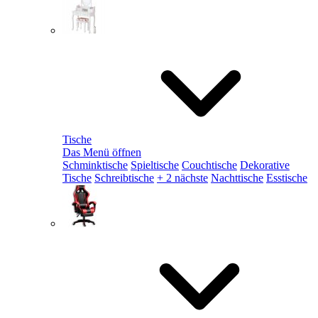
Tische
Das Menü öffnen
Schminktische
Spieltische
Couchtische
Dekorative
Tische
Schreibtische
+ 2 nächste
Nachttische
Esstische