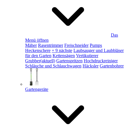
Das
Menü öffnen
Mäher
Rasentrimmer
Freischneider
Pumps
Heckenschere
+ 9 nächste
Laubsauger und Laubbläser
für den Garten
Kettensägen
Vertikutierer
Grubber
(aktuell)
Gartenspritzen
Hochdruckreiniger
Schläuche und Schlauchwagen
Häcksler
Gartenbohrer
Gartengeräte