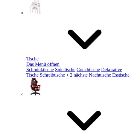
Tische
Das Menü öffnen
Schminktische
Spieltische
Couchtische
Dekorative
Tische
Schreibtische
+ 2 nächste
Nachttische
Esstische