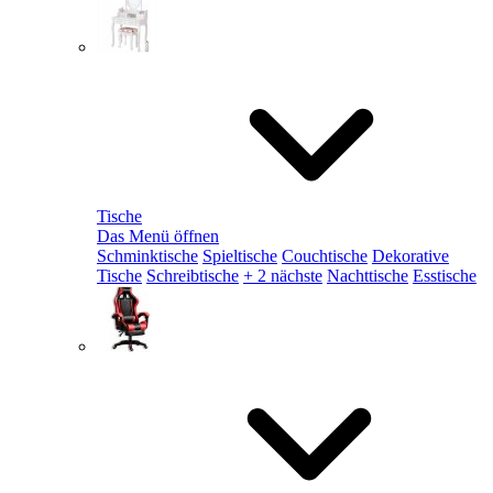
Tische
Das Menü öffnen
Schminktische
Spieltische
Couchtische
Dekorative
Tische
Schreibtische
+ 2 nächste
Nachttische
Esstische