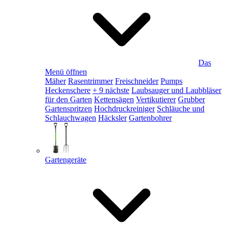
Das
Menü öffnen
Mäher
Rasentrimmer
Freischneider
Pumps
Heckenschere
+ 9 nächste
Laubsauger und Laubbläser
für den Garten
Kettensägen
Vertikutierer
Grubber
Gartenspritzen
Hochdruckreiniger
Schläuche und
Schlauchwagen
Häcksler
Gartenbohrer
Gartengeräte