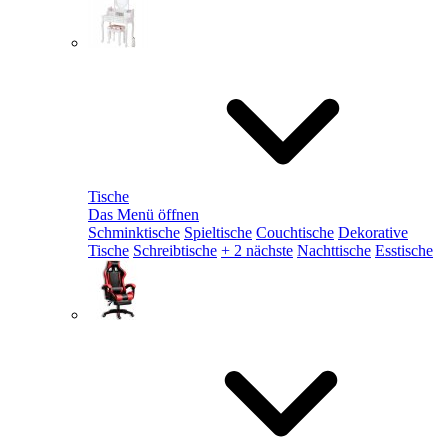
Tische
Das Menü öffnen
Schminktische
Spieltische
Couchtische
Dekorative
Tische
Schreibtische
+ 2 nächste
Nachttische
Esstische