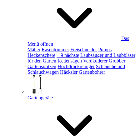
Das
Menü öffnen
Mäher
Rasentrimmer
Freischneider
Pumps
Heckenschere
+ 9 nächste
Laubsauger und Laubbläser
für den Garten
Kettensägen
Vertikutierer
Grubber
Gartenspritzen
Hochdruckreiniger
Schläuche und
Schlauchwagen
Häcksler
Gartenbohrer
Gartengeräte