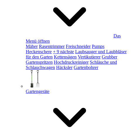
Das
Menü öffnen
Mäher
Rasentrimmer
Freischneider
Pumps
Heckenschere
+ 9 nächste
Laubsauger und Laubbläser
für den Garten
Kettensägen
Vertikutierer
Grubber
Gartenspritzen
Hochdruckreiniger
Schläuche und
Schlauchwagen
Häcksler
Gartenbohrer
Gartengeräte