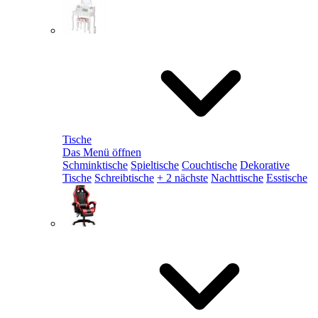
Tische
Das Menü öffnen
Schminktische
Spieltische
Couchtische
Dekorative
Tische
Schreibtische
+ 2 nächste
Nachttische
Esstische