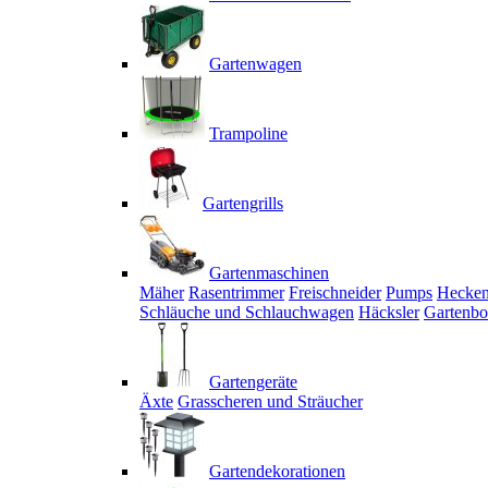
Gartenwagen
Trampoline
Gartengrills
Gartenmaschinen
Mäher
Rasentrimmer
Freischneider
Pumps
Hecken
Schläuche und Schlauchwagen
Häcksler
Gartenbo
Gartengeräte
Äxte
Grasscheren und Sträucher
Gartendekorationen