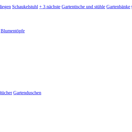
liegen
Schaukelstuhl
+ 3 nächste
Gartentische und stühle
Gartenbänke
Blumentöpfe
dtücher
Gartenduschen