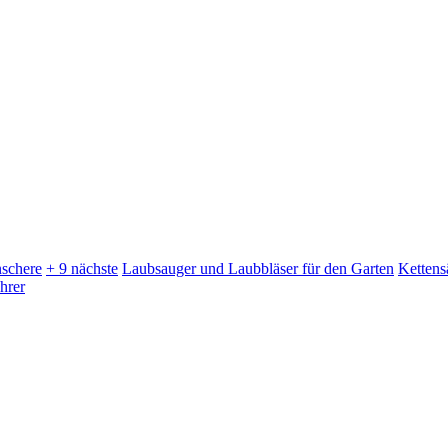
schere
+ 9 nächste
Laubsauger und Laubbläser für den Garten
Kettens
hrer