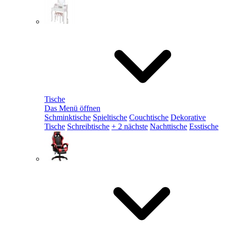
Tische
Das Menü öffnen
Schminktische
Spieltische
Couchtische
Dekorative
Tische
Schreibtische
+ 2 nächste
Nachttische
Esstische