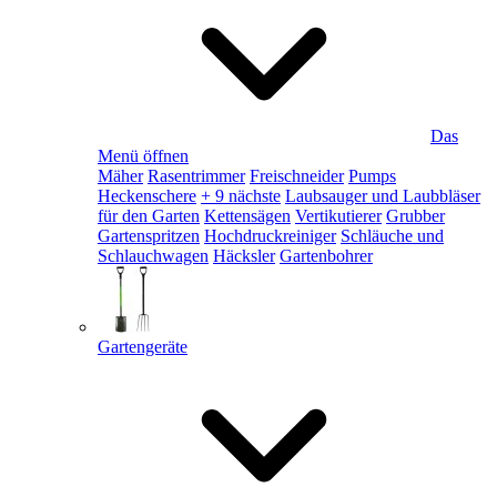
Das
Menü öffnen
Mäher
Rasentrimmer
Freischneider
Pumps
Heckenschere
+ 9 nächste
Laubsauger und Laubbläser
für den Garten
Kettensägen
Vertikutierer
Grubber
Gartenspritzen
Hochdruckreiniger
Schläuche und
Schlauchwagen
Häcksler
Gartenbohrer
Gartengeräte