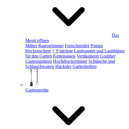
Das
Menü öffnen
Mäher
Rasentrimmer
Freischneider
Pumps
Heckenschere
+ 9 nächste
Laubsauger und Laubbläser
für den Garten
Kettensägen
Vertikutierer
Grubber
Gartenspritzen
Hochdruckreiniger
Schläuche und
Schlauchwagen
Häcksler
Gartenbohrer
Gartengeräte