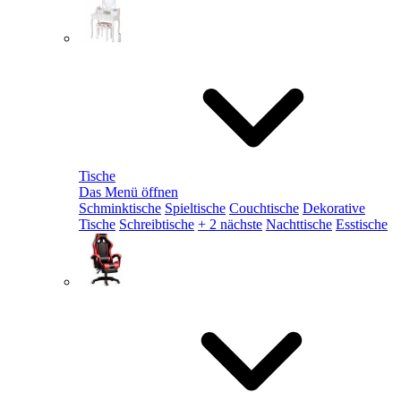
Tische
Das Menü öffnen
Schminktische
Spieltische
Couchtische
Dekorative
Tische
Schreibtische
+ 2 nächste
Nachttische
Esstische