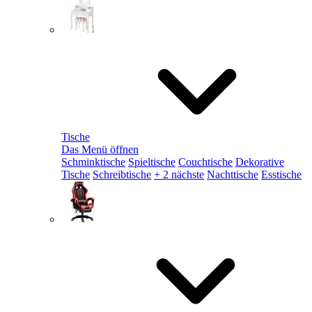
Tische
Das Menü öffnen
Schminktische
Spieltische
Couchtische
Dekorative
Tische
Schreibtische
+ 2 nächste
Nachttische
Esstische