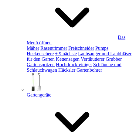
Das
Menü öffnen
Mäher
Rasentrimmer
Freischneider
Pumps
Heckenschere
+ 9 nächste
Laubsauger und Laubbläser
für den Garten
Kettensägen
Vertikutierer
Grubber
Gartenspritzen
Hochdruckreiniger
Schläuche und
Schlauchwagen
Häcksler
Gartenbohrer
Gartengeräte