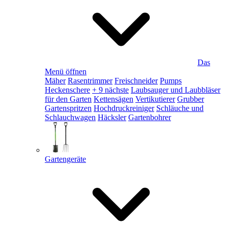
Das
Menü öffnen
Mäher
Rasentrimmer
Freischneider
Pumps
Heckenschere
+ 9 nächste
Laubsauger und Laubbläser
für den Garten
Kettensägen
Vertikutierer
Grubber
Gartenspritzen
Hochdruckreiniger
Schläuche und
Schlauchwagen
Häcksler
Gartenbohrer
Gartengeräte