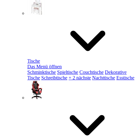
Tische
Das Menü öffnen
Schminktische
Spieltische
Couchtische
Dekorative
Tische
Schreibtische
+ 2 nächste
Nachttische
Esstische