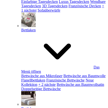
Einfarbige Tagesdecken
Luxus Tagesdecken
Wendbare
Tagesdecken
3D Tagesdecken
Französische Decken
+
1 nächster
Sofaüberwürfe
Bettlaken
Das
Menü öffnen
Bettwäsche aus Mikrofaser
Bettwäsche aus Baumwolle
Flanellbettlaken
Französische Bettwäsche
Neue
Kollektion
+ 2 nächste
Bettwäsche aus Baumwollsatin
Doppelseitige Bettwäsche