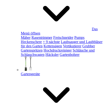
Das
Menü öffnen
Mäher
Rasentrimmer
Freischneider
Pumps
Heckenschere
+ 9 nächste
Laubsauger und Laubbläser
für den Garten
Kettensägen
Vertikutierer
Grubber
Gartenspritzen
Hochdruckreiniger
Schläuche und
Schlauchwagen
Häcksler
Gartenbohrer
Gartengeräte