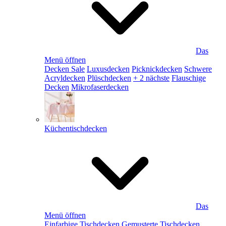
Das
Menü öffnen
Decken Sale
Luxusdecken
Picknickdecken
Schwere
Acryldecken
Plüschdecken
+ 2 nächste
Flauschige
Decken
Mikrofaserdecken
Küchentischdecken
Das
Menü öffnen
Einfarbige Tischdecken
Gemusterte Tischdecken