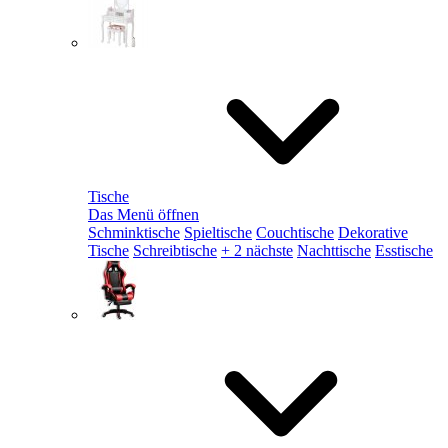
Tische
Das Menü öffnen
Schminktische
Spieltische
Couchtische
Dekorative
Tische
Schreibtische
+ 2 nächste
Nachttische
Esstische