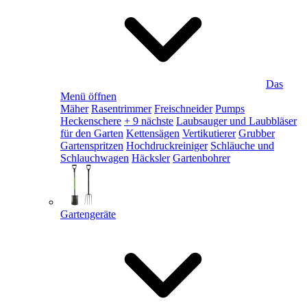
Das
Menü öffnen
Mäher
Rasentrimmer
Freischneider
Pumps
Heckenschere
+ 9 nächste
Laubsauger und Laubbläser
für den Garten
Kettensägen
Vertikutierer
Grubber
Gartenspritzen
Hochdruckreiniger
Schläuche und
Schlauchwagen
Häcksler
Gartenbohrer
Gartengeräte