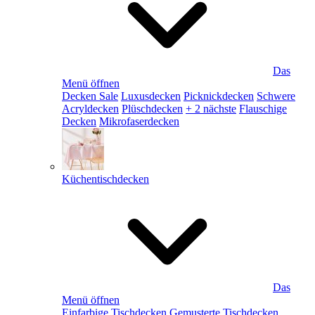
Das
Menü öffnen
Decken Sale
Luxusdecken
Picknickdecken
Schwere
Acryldecken
Plüschdecken
+ 2 nächste
Flauschige
Decken
Mikrofaserdecken
Küchentischdecken
Das
Menü öffnen
Einfarbige Tischdecken
Gemusterte Tischdecken