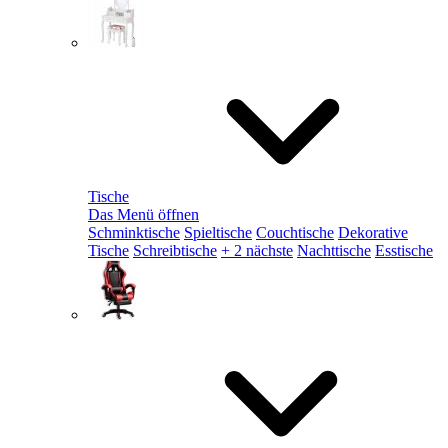
Tische
Das Menü öffnen
Schminktische
Spieltische
Couchtische
Dekorative
Tische
Schreibtische
+ 2 nächste
Nachttische
Esstische