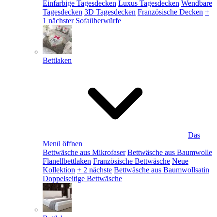
Einfarbige Tagesdecken
Luxus Tagesdecken
Wendbare
Tagesdecken
3D Tagesdecken
Französische Decken
+
1 nächster
Sofaüberwürfe
Bettlaken
Das
Menü öffnen
Bettwäsche aus Mikrofaser
Bettwäsche aus Baumwolle
Flanellbettlaken
Französische Bettwäsche
Neue
Kollektion
+ 2 nächste
Bettwäsche aus Baumwollsatin
Doppelseitige Bettwäsche