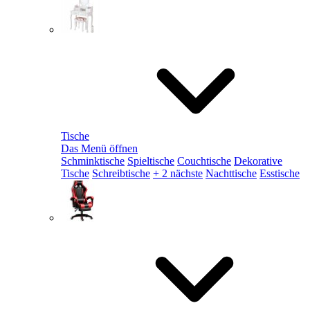
Tische
Das Menü öffnen
Schminktische
Spieltische
Couchtische
Dekorative
Tische
Schreibtische
+ 2 nächste
Nachttische
Esstische