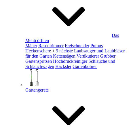
Das
Menü öffnen
Mäher
Rasentrimmer
Freischneider
Pumps
Heckenschere
+ 9 nächste
Laubsauger und Laubbläser
für den Garten
Kettensägen
Vertikutierer
Grubber
Gartenspritzen
Hochdruckreiniger
Schläuche und
Schlauchwagen
Häcksler
Gartenbohrer
Gartengeräte