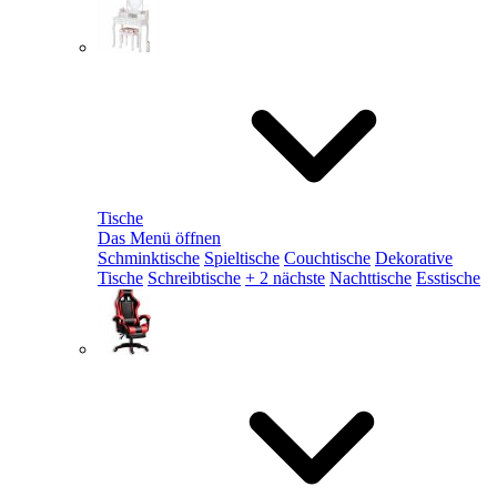
Tische
Das Menü öffnen
Schminktische
Spieltische
Couchtische
Dekorative
Tische
Schreibtische
+ 2 nächste
Nachttische
Esstische