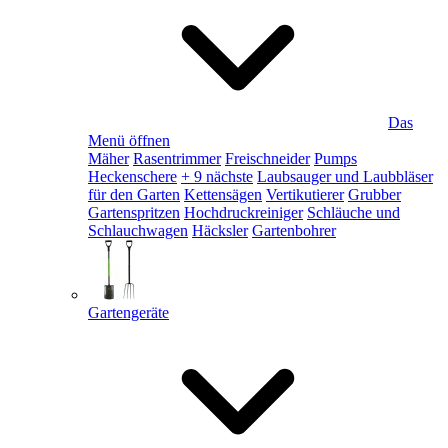
Das
Menü öffnen
Mäher
Rasentrimmer
Freischneider
Pumps
Heckenschere
+ 9 nächste
Laubsauger und Laubbläser
für den Garten
Kettensägen
Vertikutierer
Grubber
Gartenspritzen
Hochdruckreiniger
Schläuche und
Schlauchwagen
Häcksler
Gartenbohrer
Gartengeräte