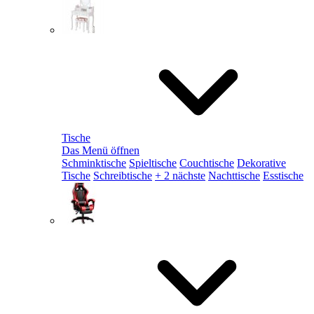
Tische
Das Menü öffnen
Schminktische
Spieltische
Couchtische
Dekorative
Tische
Schreibtische
+ 2 nächste
Nachttische
Esstische