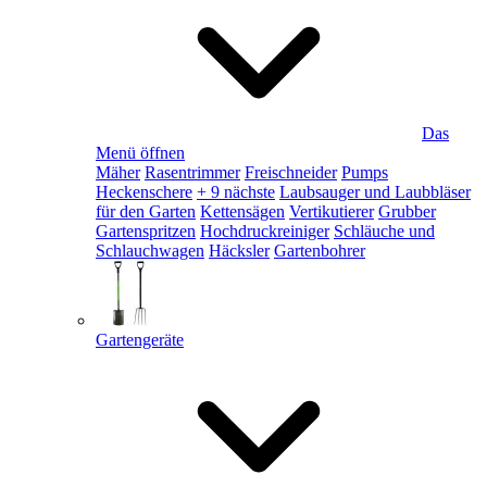
Das
Menü öffnen
Mäher
Rasentrimmer
Freischneider
Pumps
Heckenschere
+ 9 nächste
Laubsauger und Laubbläser
für den Garten
Kettensägen
Vertikutierer
Grubber
Gartenspritzen
Hochdruckreiniger
Schläuche und
Schlauchwagen
Häcksler
Gartenbohrer
Gartengeräte