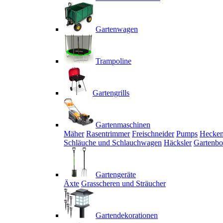
Gartenwagen
Trampoline
Gartengrills
Gartenmaschinen
Mäher
Rasentrimmer
Freischneider
Pumps
Hecken
Schläuche und Schlauchwagen
Häcksler
Gartenbo
Gartengeräte
Äxte
Grasscheren und Sträucher
Gartendekorationen