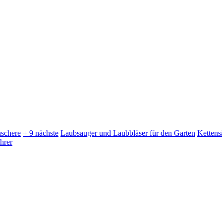
schere
+ 9 nächste
Laubsauger und Laubbläser für den Garten
Kettens
hrer