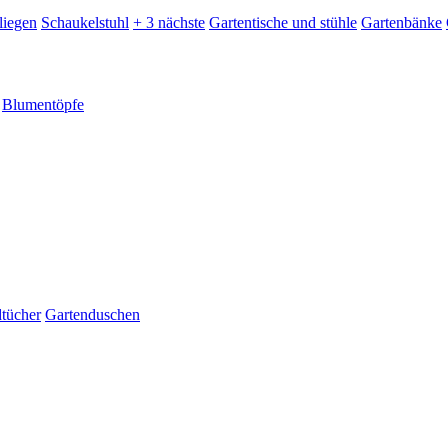
liegen
Schaukelstuhl
+ 3 nächste
Gartentische und stühle
Gartenbänke
Blumentöpfe
dtücher
Gartenduschen