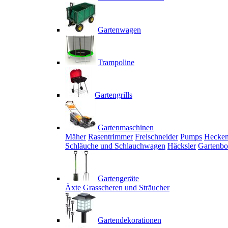
Gartenwagen
Trampoline
Gartengrills
Gartenmaschinen
Mäher
Rasentrimmer
Freischneider
Pumps
Hecken
Schläuche und Schlauchwagen
Häcksler
Gartenbo
Gartengeräte
Äxte
Grasscheren und Sträucher
Gartendekorationen