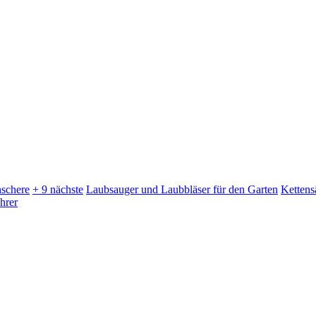
schere
+ 9 nächste
Laubsauger und Laubbläser für den Garten
Kettens
hrer