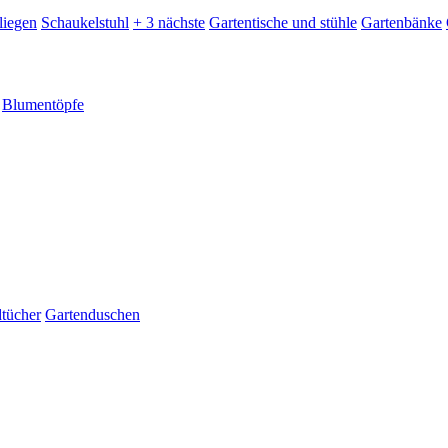
liegen
Schaukelstuhl
+ 3 nächste
Gartentische und stühle
Gartenbänke
Blumentöpfe
dtücher
Gartenduschen