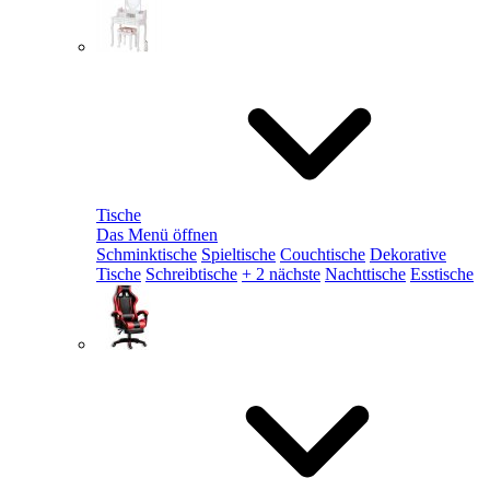
Tische
Das Menü öffnen
Schminktische
Spieltische
Couchtische
Dekorative
Tische
Schreibtische
+ 2 nächste
Nachttische
Esstische