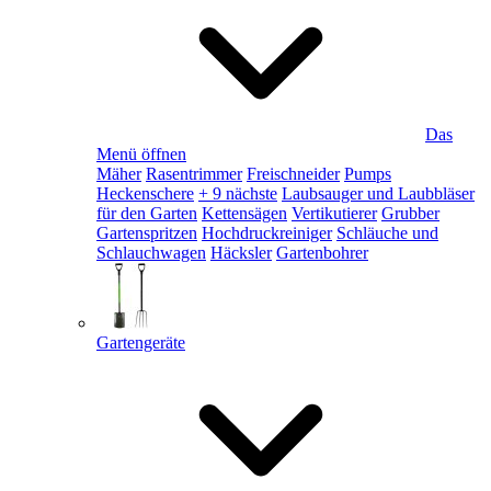
Das
Menü öffnen
Mäher
Rasentrimmer
Freischneider
Pumps
Heckenschere
+ 9 nächste
Laubsauger und Laubbläser
für den Garten
Kettensägen
Vertikutierer
Grubber
Gartenspritzen
Hochdruckreiniger
Schläuche und
Schlauchwagen
Häcksler
Gartenbohrer
Gartengeräte