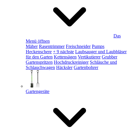
Das
Menü öffnen
Mäher
Rasentrimmer
Freischneider
Pumps
Heckenschere
+ 9 nächste
Laubsauger und Laubbläser
für den Garten
Kettensägen
Vertikutierer
Grubber
Gartenspritzen
Hochdruckreiniger
Schläuche und
Schlauchwagen
Häcksler
Gartenbohrer
Gartengeräte