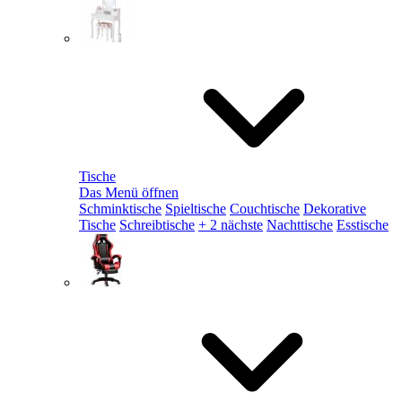
Tische
Das Menü öffnen
Schminktische
Spieltische
Couchtische
Dekorative
Tische
Schreibtische
+ 2 nächste
Nachttische
Esstische