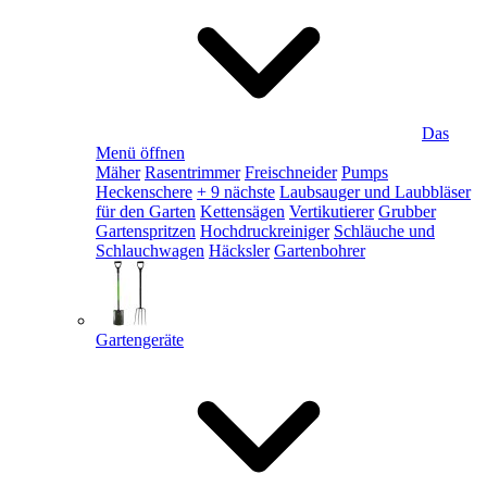
Das
Menü öffnen
Mäher
Rasentrimmer
Freischneider
Pumps
Heckenschere
+ 9 nächste
Laubsauger und Laubbläser
für den Garten
Kettensägen
Vertikutierer
Grubber
Gartenspritzen
Hochdruckreiniger
Schläuche und
Schlauchwagen
Häcksler
Gartenbohrer
Gartengeräte