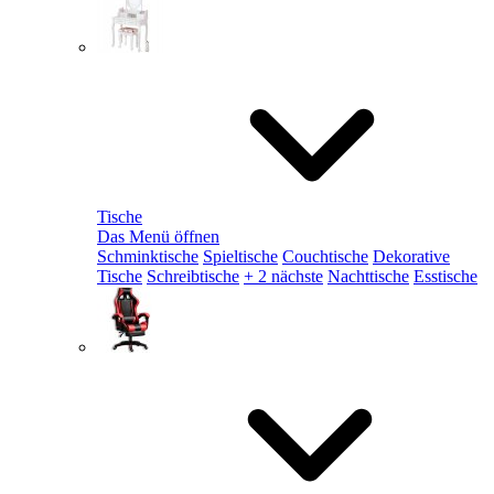
Tische
Das Menü öffnen
Schminktische
Spieltische
Couchtische
Dekorative
Tische
Schreibtische
+ 2 nächste
Nachttische
Esstische