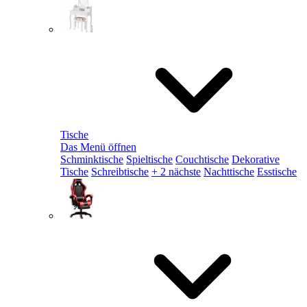
Tische
Das Menü öffnen
Schminktische
Spieltische
Couchtische
Dekorative
Tische
Schreibtische
+ 2 nächste
Nachttische
Esstische