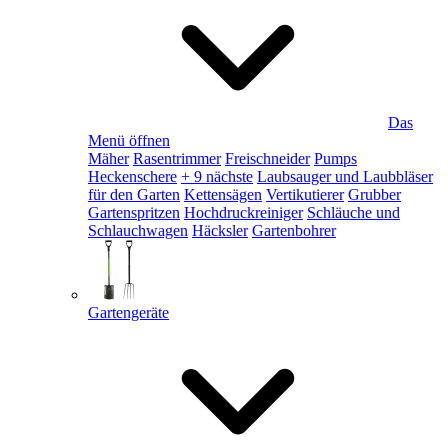
Das
Menü öffnen
Mäher
Rasentrimmer
Freischneider
Pumps
Heckenschere
+ 9 nächste
Laubsauger und Laubbläser
für den Garten
Kettensägen
Vertikutierer
Grubber
Gartenspritzen
Hochdruckreiniger
Schläuche und
Schlauchwagen
Häcksler
Gartenbohrer
Gartengeräte