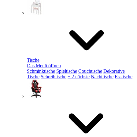
Tische
Das Menü öffnen
Schminktische
Spieltische
Couchtische
Dekorative
Tische
Schreibtische
+ 2 nächste
Nachttische
Esstische