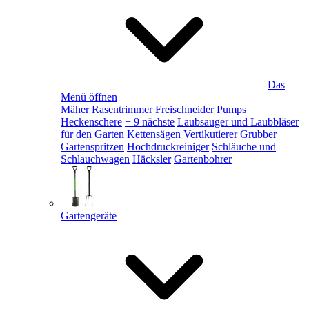
Das
Menü öffnen
Mäher
Rasentrimmer
Freischneider
Pumps
Heckenschere
+ 9 nächste
Laubsauger und Laubbläser
für den Garten
Kettensägen
Vertikutierer
Grubber
Gartenspritzen
Hochdruckreiniger
Schläuche und
Schlauchwagen
Häcksler
Gartenbohrer
Gartengeräte