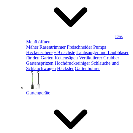
Das
Menü öffnen
Mäher
Rasentrimmer
Freischneider
Pumps
Heckenschere
+ 9 nächste
Laubsauger und Laubbläser
für den Garten
Kettensägen
Vertikutierer
Grubber
Gartenspritzen
Hochdruckreiniger
Schläuche und
Schlauchwagen
Häcksler
Gartenbohrer
Gartengeräte