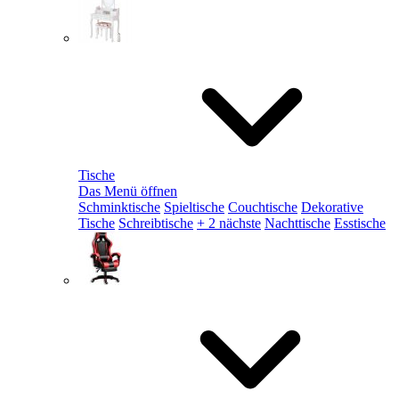
Tische
Das Menü öffnen
Schminktische
Spieltische
Couchtische
Dekorative
Tische
Schreibtische
+ 2 nächste
Nachttische
Esstische