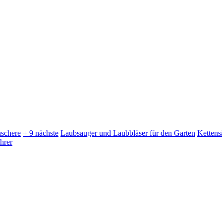
schere
+ 9 nächste
Laubsauger und Laubbläser für den Garten
Kettens
hrer