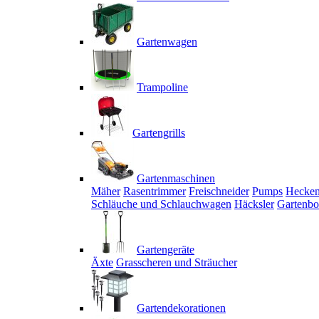
Gartenwagen
Trampoline
Gartengrills
Gartenmaschinen
Mäher
Rasentrimmer
Freischneider
Pumps
Hecken
Schläuche und Schlauchwagen
Häcksler
Gartenbo
Gartengeräte
Äxte
Grasscheren und Sträucher
Gartendekorationen