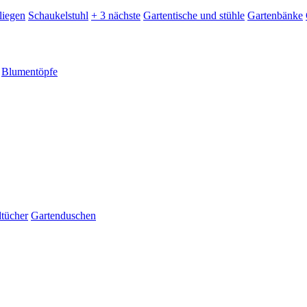
liegen
Schaukelstuhl
+ 3 nächste
Gartentische und stühle
Gartenbänke
Blumentöpfe
dtücher
Gartenduschen