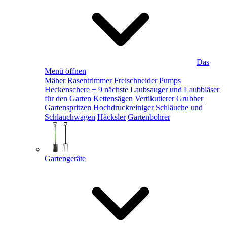
Das
Menü öffnen
Mäher
Rasentrimmer
Freischneider
Pumps
Heckenschere
+ 9 nächste
Laubsauger und Laubbläser
für den Garten
Kettensägen
Vertikutierer
Grubber
Gartenspritzen
Hochdruckreiniger
Schläuche und
Schlauchwagen
Häcksler
Gartenbohrer
Gartengeräte