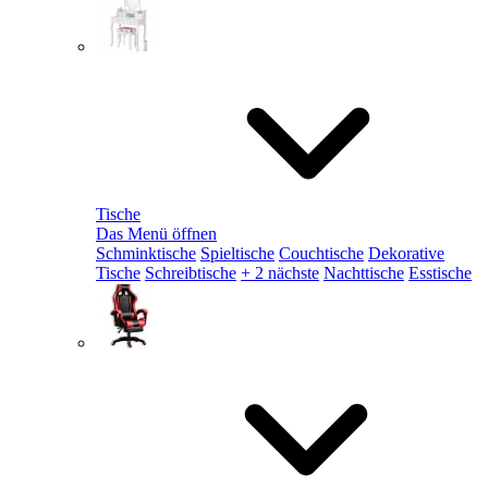
Tische
Das Menü öffnen
Schminktische
Spieltische
Couchtische
Dekorative
Tische
Schreibtische
+ 2 nächste
Nachttische
Esstische