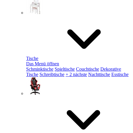
Tische
Das Menü öffnen
Schminktische
Spieltische
Couchtische
Dekorative
Tische
Schreibtische
+ 2 nächste
Nachttische
Esstische