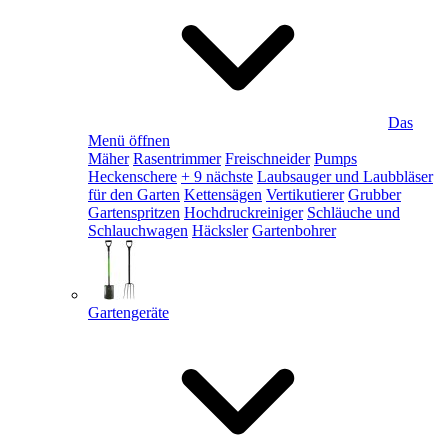
Das
Menü öffnen
Mäher
Rasentrimmer
Freischneider
Pumps
Heckenschere
+ 9 nächste
Laubsauger und Laubbläser
für den Garten
Kettensägen
Vertikutierer
Grubber
Gartenspritzen
Hochdruckreiniger
Schläuche und
Schlauchwagen
Häcksler
Gartenbohrer
Gartengeräte