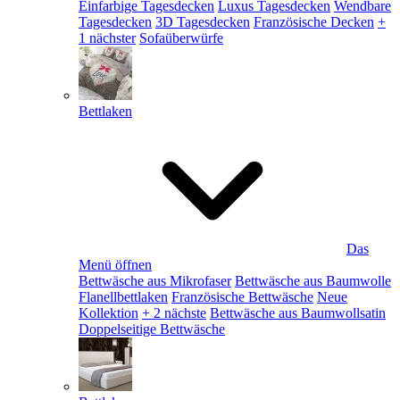
Einfarbige Tagesdecken
Luxus Tagesdecken
Wendbare
Tagesdecken
3D Tagesdecken
Französische Decken
+
1 nächster
Sofaüberwürfe
Bettlaken
Das
Menü öffnen
Bettwäsche aus Mikrofaser
Bettwäsche aus Baumwolle
Flanellbettlaken
Französische Bettwäsche
Neue
Kollektion
+ 2 nächste
Bettwäsche aus Baumwollsatin
Doppelseitige Bettwäsche