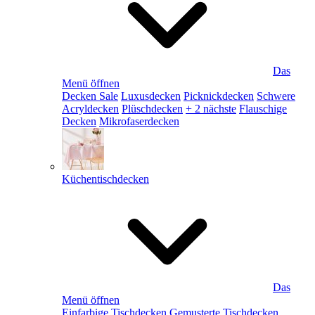
Das
Menü öffnen
Decken Sale
Luxusdecken
Picknickdecken
Schwere
Acryldecken
Plüschdecken
+ 2 nächste
Flauschige
Decken
Mikrofaserdecken
Küchentischdecken
Das
Menü öffnen
Einfarbige Tischdecken
Gemusterte Tischdecken