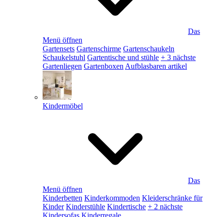
Das
Menü öffnen
Gartensets
Gartenschirme
Gartenschaukeln
Schaukelstuhl
Gartentische und stühle
+ 3 nächste
Gartenliegen
Gartenboxen
Aufblasbaren artikel
Kindermöbel
Das
Menü öffnen
Kinderbetten
Kinderkommoden
Kleiderschränke für
Kinder
Kinderstühle
Kindertische
+ 2 nächste
Kindersofas
Kinderregale