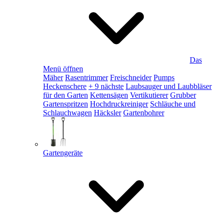
Das
Menü öffnen
Mäher
Rasentrimmer
Freischneider
Pumps
Heckenschere
+ 9 nächste
Laubsauger und Laubbläser
für den Garten
Kettensägen
Vertikutierer
Grubber
Gartenspritzen
Hochdruckreiniger
Schläuche und
Schlauchwagen
Häcksler
Gartenbohrer
Gartengeräte