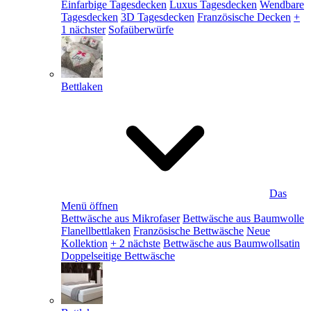
Einfarbige Tagesdecken
Luxus Tagesdecken
Wendbare
Tagesdecken
3D Tagesdecken
Französische Decken
+
1 nächster
Sofaüberwürfe
Bettlaken
Das
Menü öffnen
Bettwäsche aus Mikrofaser
Bettwäsche aus Baumwolle
Flanellbettlaken
Französische Bettwäsche
Neue
Kollektion
+ 2 nächste
Bettwäsche aus Baumwollsatin
Doppelseitige Bettwäsche