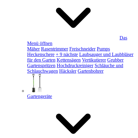
Das
Menü öffnen
Mäher
Rasentrimmer
Freischneider
Pumps
Heckenschere
+ 9 nächste
Laubsauger und Laubbläser
für den Garten
Kettensägen
Vertikutierer
Grubber
Gartenspritzen
Hochdruckreiniger
Schläuche und
Schlauchwagen
Häcksler
Gartenbohrer
Gartengeräte