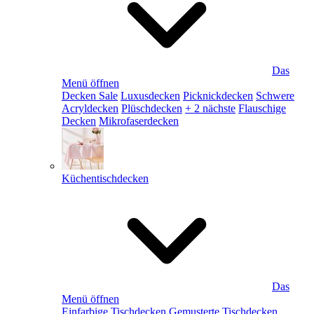
Das
Menü öffnen
Decken Sale
Luxusdecken
Picknickdecken
Schwere
Acryldecken
Plüschdecken
+ 2 nächste
Flauschige
Decken
Mikrofaserdecken
Küchentischdecken
Das
Menü öffnen
Einfarbige Tischdecken
Gemusterte Tischdecken