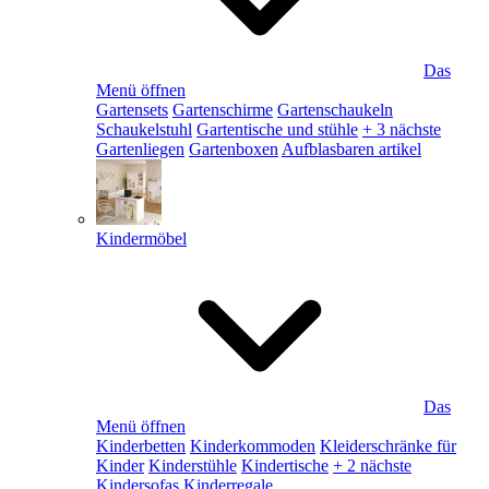
Das
Menü öffnen
Gartensets
Gartenschirme
Gartenschaukeln
Schaukelstuhl
Gartentische und stühle
+ 3 nächste
Gartenliegen
Gartenboxen
Aufblasbaren artikel
Kindermöbel
Das
Menü öffnen
Kinderbetten
Kinderkommoden
Kleiderschränke für
Kinder
Kinderstühle
Kindertische
+ 2 nächste
Kindersofas
Kinderregale