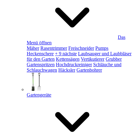
Das
Menü öffnen
Mäher
Rasentrimmer
Freischneider
Pumps
Heckenschere
+ 9 nächste
Laubsauger und Laubbläser
für den Garten
Kettensägen
Vertikutierer
Grubber
Gartenspritzen
Hochdruckreiniger
Schläuche und
Schlauchwagen
Häcksler
Gartenbohrer
Gartengeräte