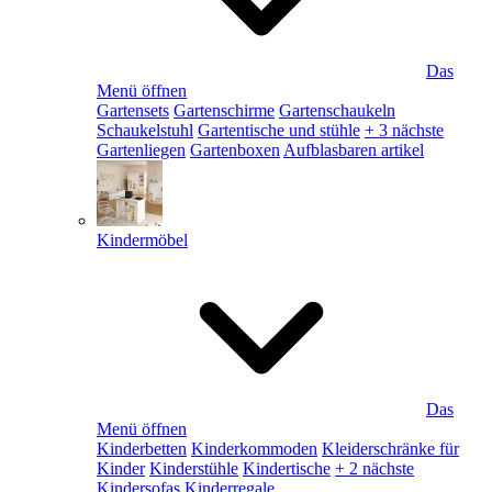
Das
Menü öffnen
Gartensets
Gartenschirme
Gartenschaukeln
Schaukelstuhl
Gartentische und stühle
+ 3 nächste
Gartenliegen
Gartenboxen
Aufblasbaren artikel
Kindermöbel
Das
Menü öffnen
Kinderbetten
Kinderkommoden
Kleiderschränke für
Kinder
Kinderstühle
Kindertische
+ 2 nächste
Kindersofas
Kinderregale