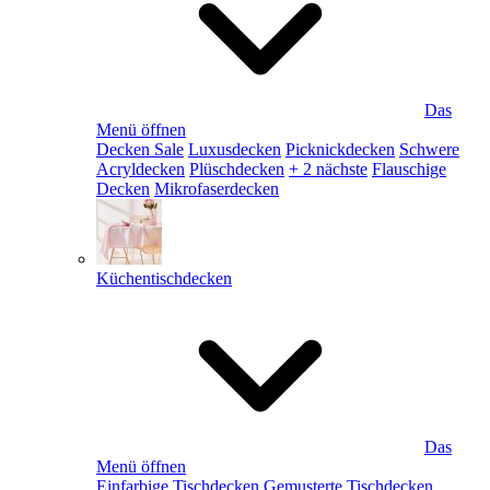
Das
Menü öffnen
Decken Sale
Luxusdecken
Picknickdecken
Schwere
Acryldecken
Plüschdecken
+ 2 nächste
Flauschige
Decken
Mikrofaserdecken
Küchentischdecken
Das
Menü öffnen
Einfarbige Tischdecken
Gemusterte Tischdecken