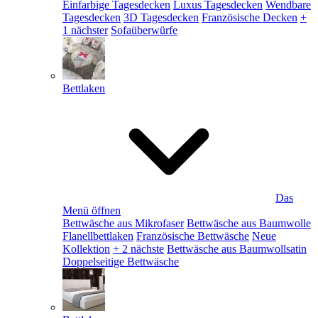
Einfarbige Tagesdecken
Luxus Tagesdecken
Wendbare
Tagesdecken
3D Tagesdecken
Französische Decken
+
1 nächster
Sofaüberwürfe
Bettlaken
Das
Menü öffnen
Bettwäsche aus Mikrofaser
Bettwäsche aus Baumwolle
Flanellbettlaken
Französische Bettwäsche
Neue
Kollektion
+ 2 nächste
Bettwäsche aus Baumwollsatin
Doppelseitige Bettwäsche