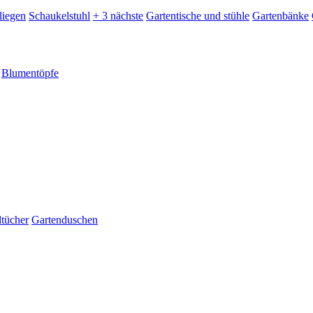
liegen
Schaukelstuhl
+ 3 nächste
Gartentische und stühle
Gartenbänke
Blumentöpfe
dtücher
Gartenduschen