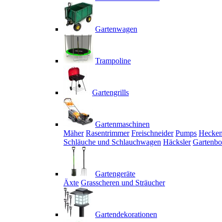
Gartenwagen
Trampoline
Gartengrills
Gartenmaschinen
Mäher
Rasentrimmer
Freischneider
Pumps
Hecken
Schläuche und Schlauchwagen
Häcksler
Gartenbo
Gartengeräte
Äxte
Grasscheren und Sträucher
Gartendekorationen