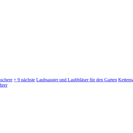
schere
+ 9 nächste
Laubsauger und Laubbläser für den Garten
Kettens
hrer