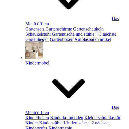
Das
Menü öffnen
Gartensets
Gartenschirme
Gartenschaukeln
Schaukelstuhl
Gartentische und stühle
+ 3 nächste
Gartenliegen
Gartenboxen
Aufblasbaren artikel
Kindermöbel
Das
Menü öffnen
Kinderbetten
Kinderkommoden
Kleiderschränke für
Kinder
Kinderstühle
Kindertische
+ 2 nächste
Kindersofas
Kinderregale