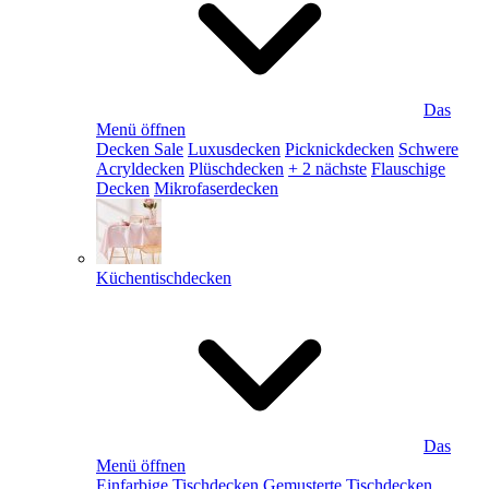
Das
Menü öffnen
Decken Sale
Luxusdecken
Picknickdecken
Schwere
Acryldecken
Plüschdecken
+ 2 nächste
Flauschige
Decken
Mikrofaserdecken
Küchentischdecken
Das
Menü öffnen
Einfarbige Tischdecken
Gemusterte Tischdecken