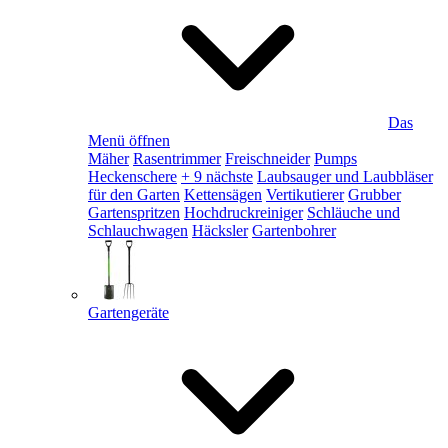
Das
Menü öffnen
Mäher
Rasentrimmer
Freischneider
Pumps
Heckenschere
+ 9 nächste
Laubsauger und Laubbläser
für den Garten
Kettensägen
Vertikutierer
Grubber
Gartenspritzen
Hochdruckreiniger
Schläuche und
Schlauchwagen
Häcksler
Gartenbohrer
Gartengeräte