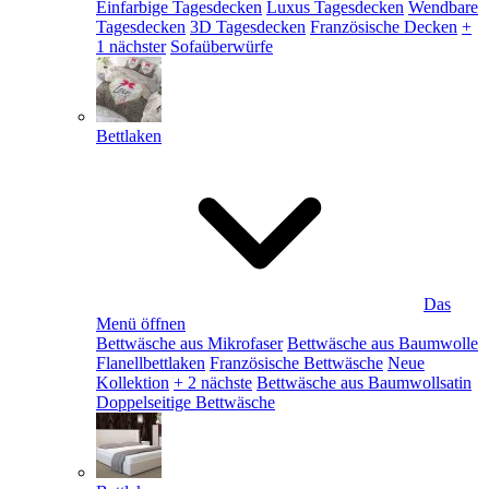
Einfarbige Tagesdecken
Luxus Tagesdecken
Wendbare
Tagesdecken
3D Tagesdecken
Französische Decken
+
1 nächster
Sofaüberwürfe
Bettlaken
Das
Menü öffnen
Bettwäsche aus Mikrofaser
Bettwäsche aus Baumwolle
Flanellbettlaken
Französische Bettwäsche
Neue
Kollektion
+ 2 nächste
Bettwäsche aus Baumwollsatin
Doppelseitige Bettwäsche