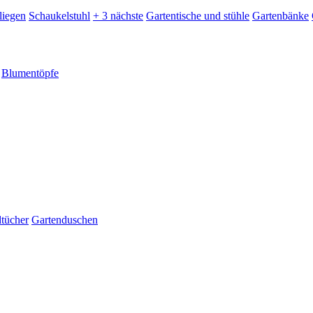
liegen
Schaukelstuhl
+ 3 nächste
Gartentische und stühle
Gartenbänke
Blumentöpfe
dtücher
Gartenduschen