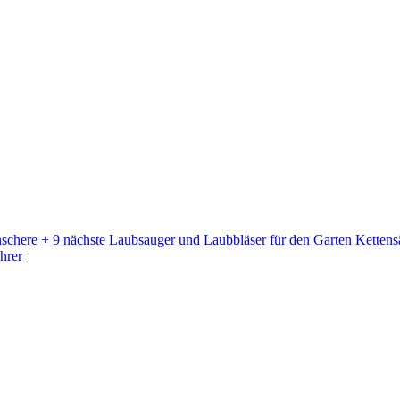
schere
+ 9 nächste
Laubsauger und Laubbläser für den Garten
Kettens
hrer