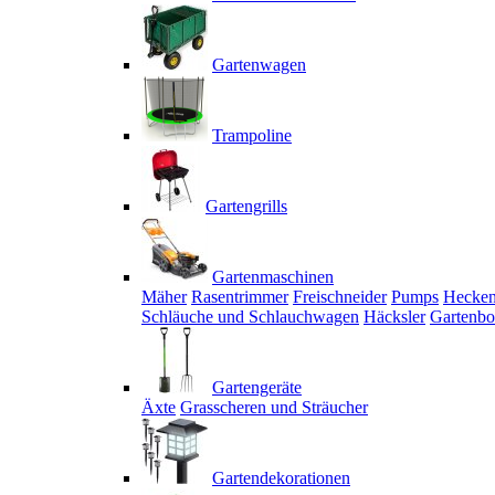
Gartenwagen
Trampoline
Gartengrills
Gartenmaschinen
Mäher
Rasentrimmer
Freischneider
Pumps
Hecken
Schläuche und Schlauchwagen
Häcksler
Gartenbo
Gartengeräte
Äxte
Grasscheren und Sträucher
Gartendekorationen