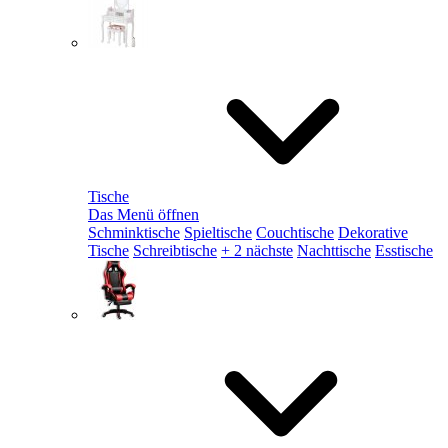
Tische
Das Menü öffnen
Schminktische
Spieltische
Couchtische
Dekorative
Tische
Schreibtische
+ 2 nächste
Nachttische
Esstische