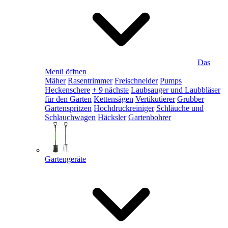
Das
Menü öffnen
Mäher
Rasentrimmer
Freischneider
Pumps
Heckenschere
+ 9 nächste
Laubsauger und Laubbläser
für den Garten
Kettensägen
Vertikutierer
Grubber
Gartenspritzen
Hochdruckreiniger
Schläuche und
Schlauchwagen
Häcksler
Gartenbohrer
Gartengeräte