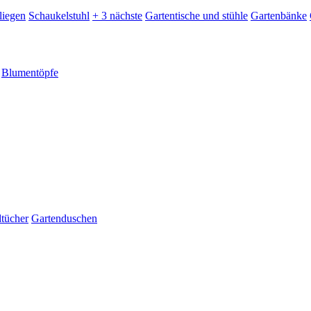
liegen
Schaukelstuhl
+ 3 nächste
Gartentische und stühle
Gartenbänke
Blumentöpfe
dtücher
Gartenduschen