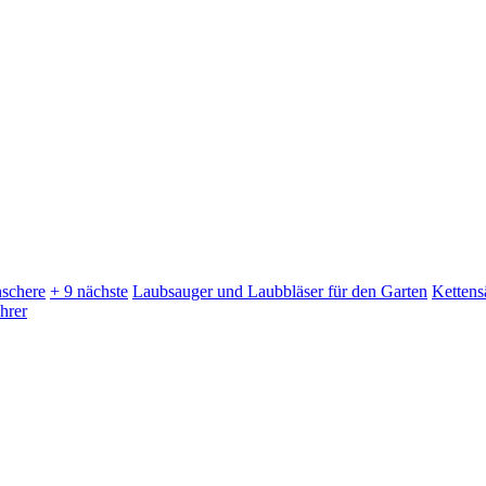
schere
+ 9 nächste
Laubsauger und Laubbläser für den Garten
Kettens
hrer