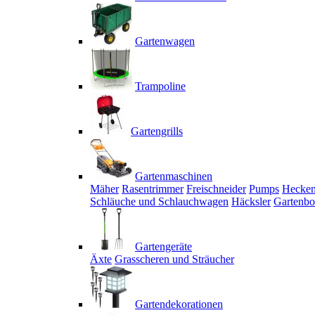
Gartenwagen
Trampoline
Gartengrills
Gartenmaschinen
Mäher
Rasentrimmer
Freischneider
Pumps
Hecken
Schläuche und Schlauchwagen
Häcksler
Gartenbo
Gartengeräte
Äxte
Grasscheren und Sträucher
Gartendekorationen