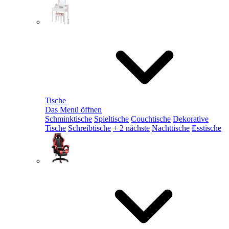
Tische
Das Menü öffnen
Schminktische
Spieltische
Couchtische
Dekorative
Tische
Schreibtische
+ 2 nächste
Nachttische
Esstische