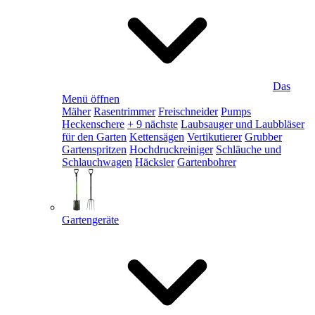
Das
Menü öffnen
Mäher
Rasentrimmer
Freischneider
Pumps
Heckenschere
+ 9 nächste
Laubsauger und Laubbläser
für den Garten
Kettensägen
Vertikutierer
Grubber
Gartenspritzen
Hochdruckreiniger
Schläuche und
Schlauchwagen
Häcksler
Gartenbohrer
Gartengeräte