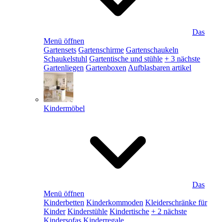
Das
Menü öffnen
Gartensets
Gartenschirme
Gartenschaukeln
Schaukelstuhl
Gartentische und stühle
+ 3 nächste
Gartenliegen
Gartenboxen
Aufblasbaren artikel
Kindermöbel
Das
Menü öffnen
Kinderbetten
Kinderkommoden
Kleiderschränke für
Kinder
Kinderstühle
Kindertische
+ 2 nächste
Kindersofas
Kinderregale