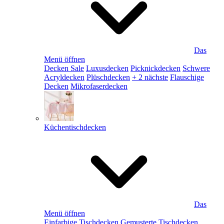
Das
Menü öffnen
Decken Sale
Luxusdecken
Picknickdecken
Schwere
Acryldecken
Plüschdecken
+ 2 nächste
Flauschige
Decken
Mikrofaserdecken
Küchentischdecken
Das
Menü öffnen
Einfarbige Tischdecken
Gemusterte Tischdecken