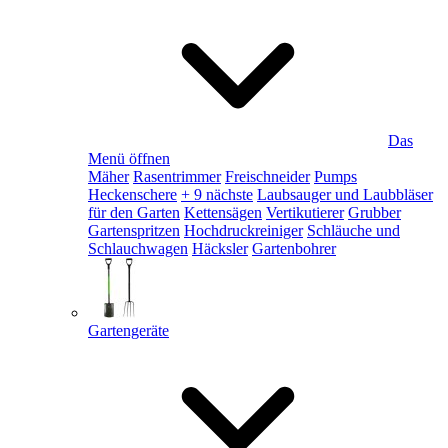
Das
Menü öffnen
Mäher
Rasentrimmer
Freischneider
Pumps
Heckenschere
+ 9 nächste
Laubsauger und Laubbläser
für den Garten
Kettensägen
Vertikutierer
Grubber
Gartenspritzen
Hochdruckreiniger
Schläuche und
Schlauchwagen
Häcksler
Gartenbohrer
Gartengeräte