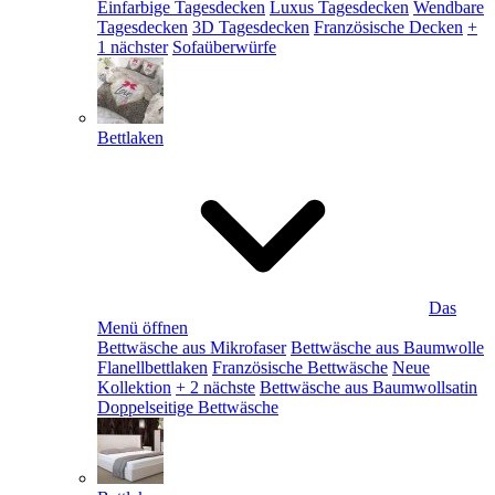
Einfarbige Tagesdecken
Luxus Tagesdecken
Wendbare
Tagesdecken
3D Tagesdecken
Französische Decken
+
1 nächster
Sofaüberwürfe
Bettlaken
Das
Menü öffnen
Bettwäsche aus Mikrofaser
Bettwäsche aus Baumwolle
Flanellbettlaken
Französische Bettwäsche
Neue
Kollektion
+ 2 nächste
Bettwäsche aus Baumwollsatin
Doppelseitige Bettwäsche