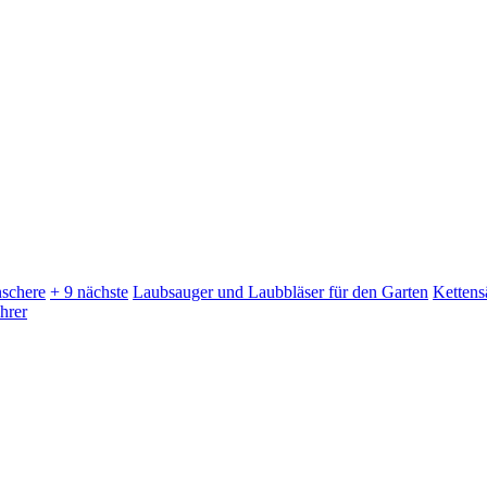
schere
+ 9 nächste
Laubsauger und Laubbläser für den Garten
Kettens
hrer