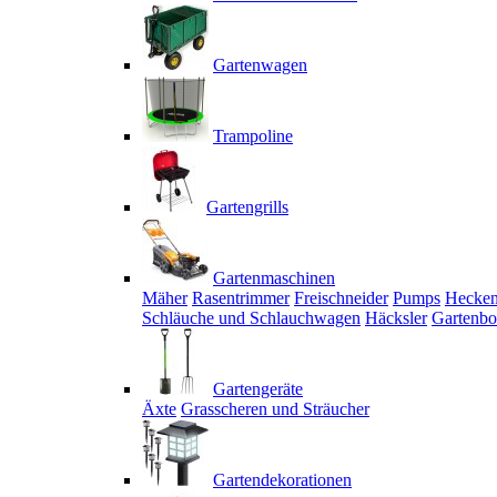
Gartenwagen
Trampoline
Gartengrills
Gartenmaschinen
Mäher
Rasentrimmer
Freischneider
Pumps
Hecken
Schläuche und Schlauchwagen
Häcksler
Gartenbo
Gartengeräte
Äxte
Grasscheren und Sträucher
Gartendekorationen