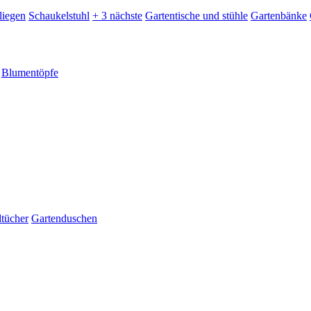
liegen
Schaukelstuhl
+ 3 nächste
Gartentische und stühle
Gartenbänke
Blumentöpfe
dtücher
Gartenduschen