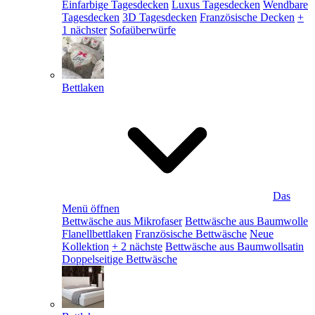
Einfarbige Tagesdecken
Luxus Tagesdecken
Wendbare
Tagesdecken
3D Tagesdecken
Französische Decken
+
1 nächster
Sofaüberwürfe
Bettlaken
Das
Menü öffnen
Bettwäsche aus Mikrofaser
Bettwäsche aus Baumwolle
Flanellbettlaken
Französische Bettwäsche
Neue
Kollektion
+ 2 nächste
Bettwäsche aus Baumwollsatin
Doppelseitige Bettwäsche