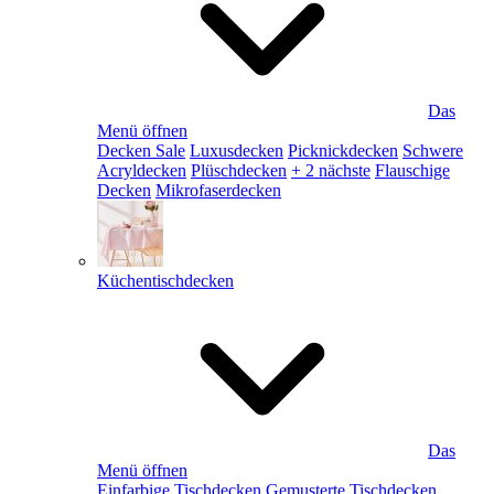
Das
Menü öffnen
Decken Sale
Luxusdecken
Picknickdecken
Schwere
Acryldecken
Plüschdecken
+ 2 nächste
Flauschige
Decken
Mikrofaserdecken
Küchentischdecken
Das
Menü öffnen
Einfarbige Tischdecken
Gemusterte Tischdecken