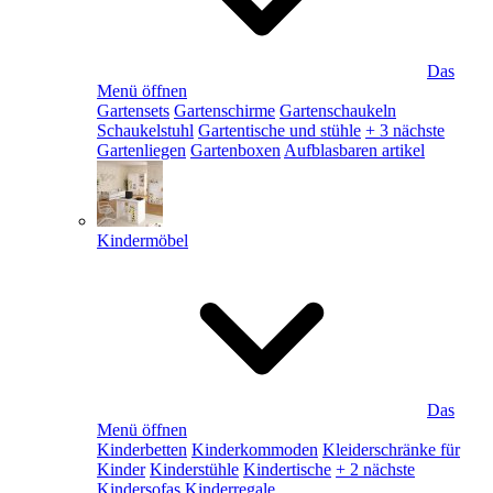
Das
Menü öffnen
Gartensets
Gartenschirme
Gartenschaukeln
Schaukelstuhl
Gartentische und stühle
+ 3 nächste
Gartenliegen
Gartenboxen
Aufblasbaren artikel
Kindermöbel
Das
Menü öffnen
Kinderbetten
Kinderkommoden
Kleiderschränke für
Kinder
Kinderstühle
Kindertische
+ 2 nächste
Kindersofas
Kinderregale