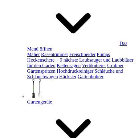
Das
Menü öffnen
Mäher
Rasentrimmer
Freischneider
Pumps
Heckenschere
+ 9 nächste
Laubsauger und Laubbläser
für den Garten
Kettensägen
Vertikutierer
Grubber
Gartenspritzen
Hochdruckreiniger
Schläuche und
Schlauchwagen
Häcksler
Gartenbohrer
Gartengeräte