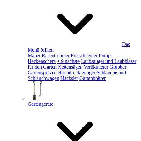
Das
Menü öffnen
Mäher
Rasentrimmer
Freischneider
Pumps
Heckenschere
+ 9 nächste
Laubsauger und Laubbläser
für den Garten
Kettensägen
Vertikutierer
Grubber
Gartenspritzen
Hochdruckreiniger
Schläuche und
Schlauchwagen
Häcksler
Gartenbohrer
Gartengeräte