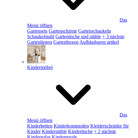
Das
Menü öffnen
Gartensets
Gartenschirme
Gartenschaukeln
Schaukelstuhl
Gartentische und stühle
+ 3 nächste
Gartenliegen
Gartenboxen
Aufblasbaren artikel
Kindermöbel
Das
Menü öffnen
Kinderbetten
Kinderkommoden
Kleiderschränke für
Kinder
Kinderstühle
Kindertische
+ 2 nächste
Kindersofas
Kinderregale