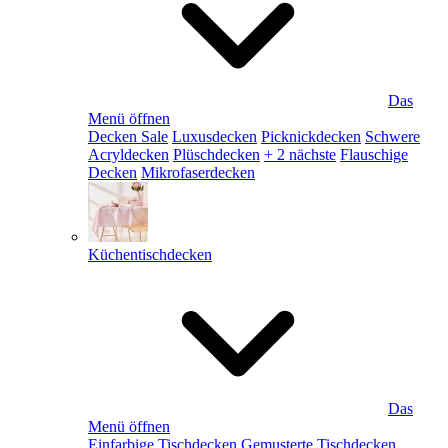
Das
Menü öffnen
Decken Sale
Luxusdecken
Picknickdecken
Schwere
Acryldecken
Plüschdecken
+ 2 nächste
Flauschige
Decken
Mikrofaserdecken
Küchentischdecken
Das
Menü öffnen
Einfarbige Tischdecken
Gemusterte Tischdecken