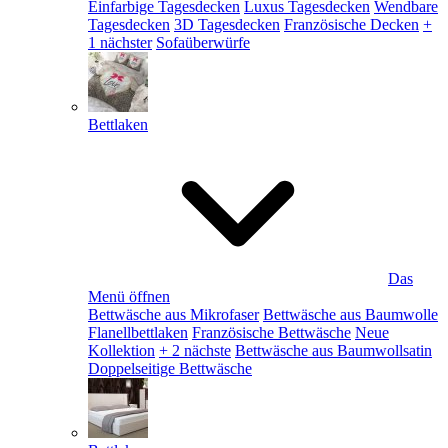
Einfarbige Tagesdecken
Luxus Tagesdecken
Wendbare
Tagesdecken
3D Tagesdecken
Französische Decken
+
1 nächster
Sofaüberwürfe
Bettlaken
Das
Menü öffnen
Bettwäsche aus Mikrofaser
Bettwäsche aus Baumwolle
Flanellbettlaken
Französische Bettwäsche
Neue
Kollektion
+ 2 nächste
Bettwäsche aus Baumwollsatin
Doppelseitige Bettwäsche