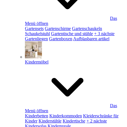
Das
Menü öffnen
Gartensets
Gartenschirme
Gartenschaukeln
Schaukelstuhl
Gartentische und stühle
+ 3 nächste
Gartenliegen
Gartenboxen
Aufblasbaren artikel
Kindermöbel
Das
Menü öffnen
Kinderbetten
Kinderkommoden
Kleiderschränke für
Kinder
Kinderstühle
Kindertische
+ 2 nächste
Kindersofas
Kinderregale