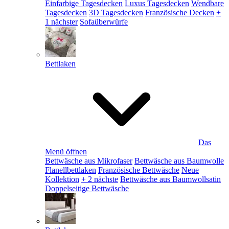
Einfarbige Tagesdecken
Luxus Tagesdecken
Wendbare
Tagesdecken
3D Tagesdecken
Französische Decken
+
1 nächster
Sofaüberwürfe
Bettlaken
Das
Menü öffnen
Bettwäsche aus Mikrofaser
Bettwäsche aus Baumwolle
Flanellbettlaken
Französische Bettwäsche
Neue
Kollektion
+ 2 nächste
Bettwäsche aus Baumwollsatin
Doppelseitige Bettwäsche