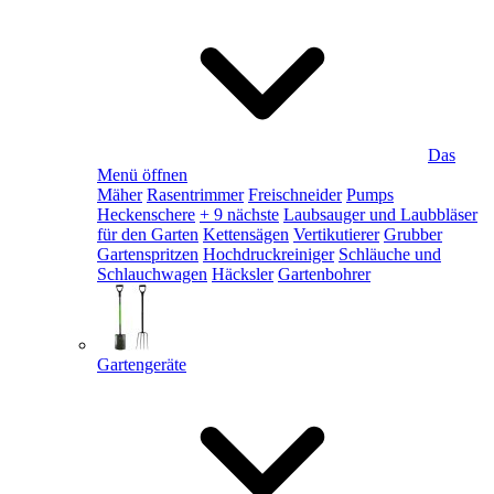
Das
Menü öffnen
Mäher
Rasentrimmer
Freischneider
Pumps
Heckenschere
+ 9 nächste
Laubsauger und Laubbläser
für den Garten
Kettensägen
Vertikutierer
Grubber
Gartenspritzen
Hochdruckreiniger
Schläuche und
Schlauchwagen
Häcksler
Gartenbohrer
Gartengeräte