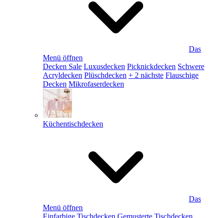
Das
Menü öffnen
Decken Sale
Luxusdecken
Picknickdecken
Schwere
Acryldecken
Plüschdecken
+ 2 nächste
Flauschige
Decken
Mikrofaserdecken
Küchentischdecken
Das
Menü öffnen
Einfarbige Tischdecken
Gemusterte Tischdecken