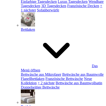
Einfarbige Tagesdecken
Luxus Tagesdecken
Wendbare
Tagesdecken
3D Tagesdecken
Französische Decken
+
1 nächster
Sofaüberwürfe
Bettlaken
Das
Menü öffnen
Bettwäsche aus Mikrofaser
Bettwäsche aus Baumwolle
Flanellbettlaken
Französische Bettwäsche
Neue
Kollektion
+ 2 nächste
Bettwäsche aus Baumwollsatin
Doppelseitige Bettwäsche