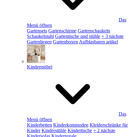
Das
Menü öffnen
Gartensets
Gartenschirme
Gartenschaukeln
Schaukelstuhl
Gartentische und stühle
+ 3 nächste
Gartenliegen
Gartenboxen
Aufblasbaren artikel
Kindermöbel
Das
Menü öffnen
Kinderbetten
Kinderkommoden
Kleiderschränke für
Kinder
Kinderstühle
Kindertische
+ 2 nächste
Kindersofas
Kinderregale