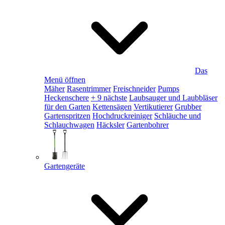
Das
Menü öffnen
Mäher
Rasentrimmer
Freischneider
Pumps
Heckenschere
+ 9 nächste
Laubsauger und Laubbläser
für den Garten
Kettensägen
Vertikutierer
Grubber
Gartenspritzen
Hochdruckreiniger
Schläuche und
Schlauchwagen
Häcksler
Gartenbohrer
Gartengeräte