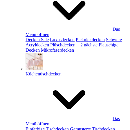
Das
Menü öffnen
Decken Sale
Luxusdecken
Picknickdecken
Schwere
Acryldecken
Plüschdecken
+ 2 nächste
Flauschige
Decken
Mikrofaserdecken
Küchentischdecken
Das
Menü öffnen
Einfarbige Tischdecken
Gemusterte Tischdecken